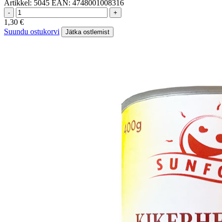
Artikkel:
5045
EAN:
4748001008316
-
+
1,30
€
Suundu ostukorvi
Jätka ostlemist