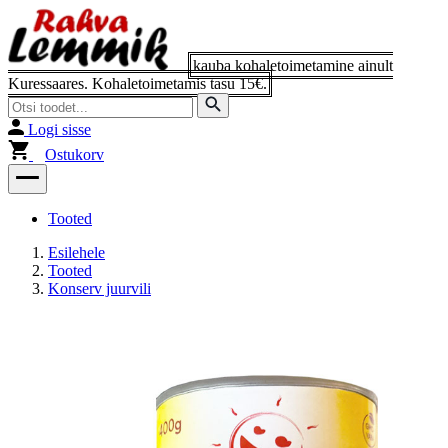
Logi sisse
Ostukorv
Tooted
Esilehele
Tooted
Konserv juurvili