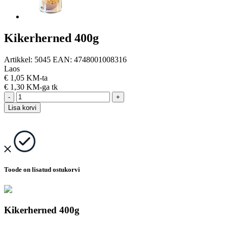
Kikerherned 400g
Artikkel:
5045
EAN:
4748001008316
Laos
€
1,05 KM-ta
€
1,30 KM-ga
tk
-
+
Lisa korvi
Toode on lisatud ostukorvi
Kikerherned 400g