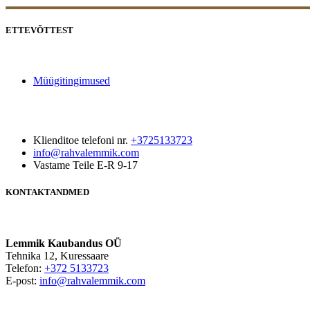
ETTEVÕTTEST
Müügitingimused
Klienditoe telefoni nr.
+3725133723
info@rahvalemmik.com
Vastame Teile E-R 9-17
KONTAKTANDMED
Lemmik Kaubandus OÜ
Tehnika 12, Kuressaare
Telefon:
+372 5133723
E-post:
info@rahvalemmik.com