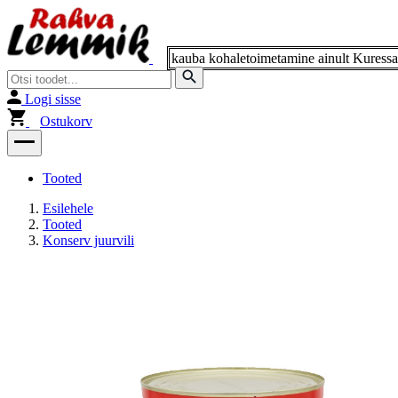
Logi sisse
Ostukorv
Tooted
Esilehele
Tooted
Konserv juurvili