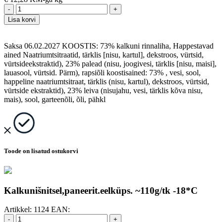
-
+
Lisa korvi
Saksa 06.02.2027 KOOSTIS: 73% kalkuni rinnaliha, Happestavad
ained Naatriumtsitraatid, tärklis [nisu, kartul], dekstroos, vürtsid,
vürtsideekstraktid), 23% palead (nisu, joogivesi, tärklis [nisu, maisi],
lauasool, vürtsid. Pärm), rapsiõli koostisained: 73% , vesi, sool,
happeline naatriumtsitraat, tärklis (nisu, kartul), dekstroos, vürtsid,
vürtside ekstraktid), 23% leiva (nisujahu, vesi, tärklis kõva nisu,
mais), sool, garteenõli, õli, pähkl
Toode on lisatud ostukorvi
Kalkunišnitsel,paneerit.eelküps. ~110g/tk -18*C
Artikkel:
1124
EAN:
-
+