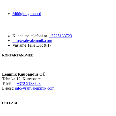
Müügitingimused
Klienditoe telefoni nr.
+3725133723
info@rahvalemmik.com
Vastame Teile E-R 9-17
KONTAKTANDMED
Lemmik Kaubandus OÜ
Tehnika 12, Kuressaare
Telefon:
+372 5133723
E-post:
info@rahvalemmik.com
OSTUABI