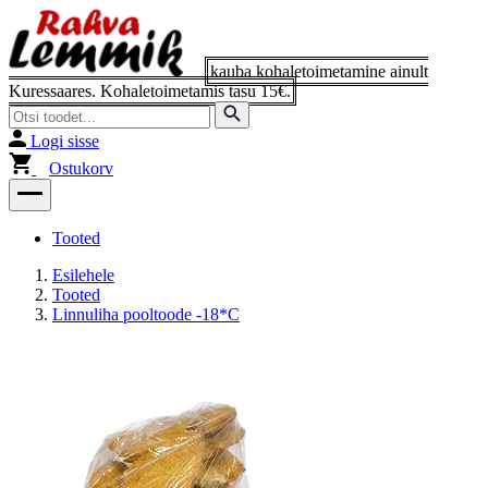
Logi sisse
Ostukorv
Tooted
Esilehele
Tooted
Linnuliha pooltoode -18*C