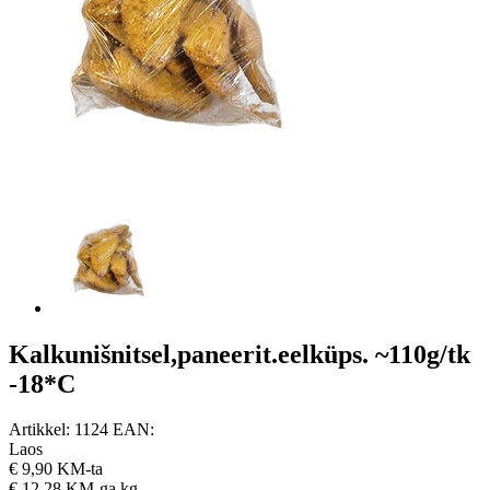
Kalkunišnitsel,paneerit.eelküps. ~110g/tk
-18*C
Artikkel:
1124
EAN:
Laos
€
9,90 KM-ta
€
12,28 KM-ga
kg