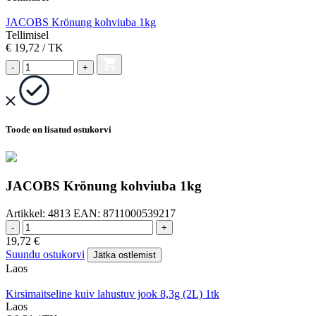
JACOBS Krönung kohviuba 1kg
Tellimisel
€ 19,72
/ TK
-
+
Toode on lisatud ostukorvi
JACOBS Krönung kohviuba 1kg
Artikkel:
4813
EAN:
8711000539217
-
+
19,72
€
Suundu ostukorvi
Jätka ostlemist
Laos
Kirsimaitseline kuiv lahustuv jook 8,3g (2L) 1tk
Laos