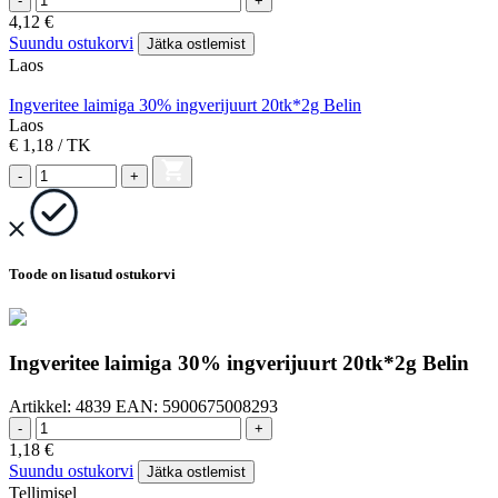
-
+
4,12
€
Suundu ostukorvi
Jätka ostlemist
Laos
Ingveritee laimiga 30% ingverijuurt 20tk*2g Belin
Laos
€ 1,18
/ TK
-
+
Toode on lisatud ostukorvi
Ingveritee laimiga 30% ingverijuurt 20tk*2g Belin
Artikkel:
4839
EAN:
5900675008293
-
+
1,18
€
Suundu ostukorvi
Jätka ostlemist
Tellimisel