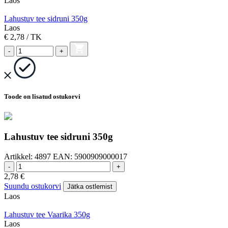
Laos
Lahustuv tee sidruni 350g
Laos
€ 2,78
/ TK
-
+
Toode on lisatud ostukorvi
Lahustuv tee sidruni 350g
Artikkel:
4897
EAN:
5900909000017
-
+
2,78
€
Suundu ostukorvi
Jätka ostlemist
Laos
Lahustuv tee Vaarika 350g
Laos