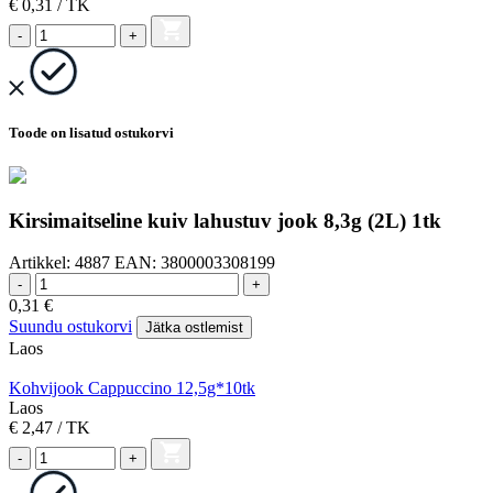
€ 0,31
/ TK
-
+
Toode on lisatud ostukorvi
Kirsimaitseline kuiv lahustuv jook 8,3g (2L) 1tk
Artikkel:
4887
EAN:
3800003308199
-
+
0,31
€
Suundu ostukorvi
Jätka ostlemist
Laos
Kohvijook Cappuccino 12,5g*10tk
Laos
€ 2,47
/ TK
-
+