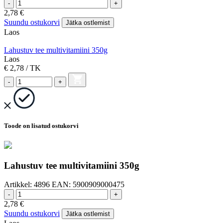
-
+
2,78
€
Suundu ostukorvi
Jätka ostlemist
Laos
Lahustuv tee multivitamiini 350g
Laos
€ 2,78
/ TK
-
+
Toode on lisatud ostukorvi
Lahustuv tee multivitamiini 350g
Artikkel:
4896
EAN:
5900909000475
-
+
2,78
€
Suundu ostukorvi
Jätka ostlemist