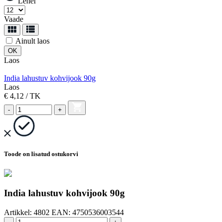
Lehel
Vaade
Ainult laos
Laos
India lahustuv kohvijook 90g
Laos
€ 4,12
/ TK
-
+
Toode on lisatud ostukorvi
India lahustuv kohvijook 90g
Artikkel:
4802
EAN:
4750536003544