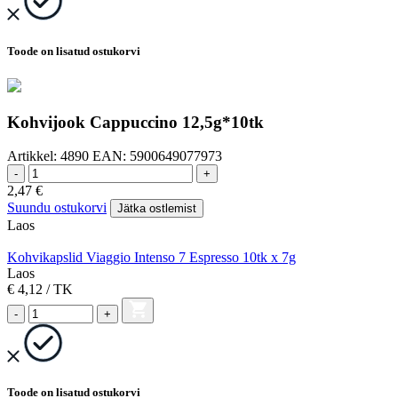
Toode on lisatud ostukorvi
Kohvijook Cappuccino 12,5g*10tk
Artikkel:
4890
EAN:
5900649077973
-
+
2,47
€
Suundu ostukorvi
Jätka ostlemist
Laos
Kohvikapslid Viaggio Intenso 7 Espresso 10tk x 7g
Laos
€ 4,12
/ TK
-
+
Toode on lisatud ostukorvi