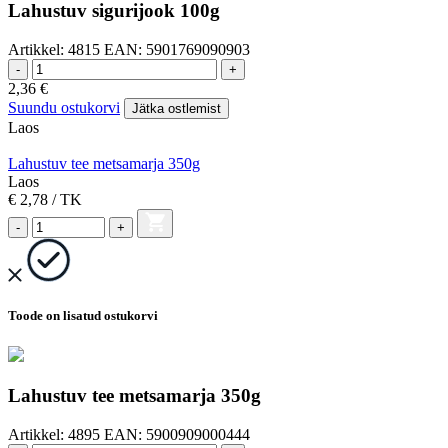
Lahustuv sigurijook 100g
Artikkel:
4815
EAN:
5901769090903
-
+
2,36
€
Suundu ostukorvi
Jätka ostlemist
Laos
Lahustuv tee metsamarja 350g
Laos
€ 2,78
/ TK
-
+
Toode on lisatud ostukorvi
Lahustuv tee metsamarja 350g
Artikkel:
4895
EAN:
5900909000444