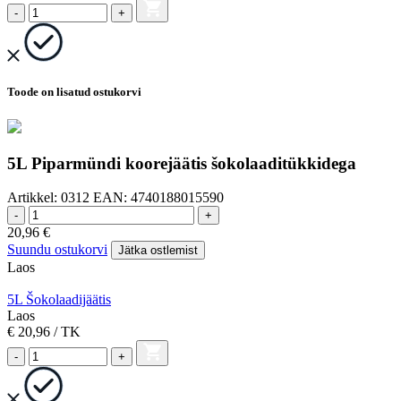
-
+
Toode on lisatud ostukorvi
5L Piparmündi koorejäätis šokolaaditükkidega
Artikkel:
0312
EAN:
4740188015590
-
+
20,96
€
Suundu ostukorvi
Jätka ostlemist
Laos
5L Šokolaadijäätis
Laos
€ 20,96
/ TK
-
+