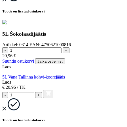
Toode on lisatud ostukorvi
5L Šokolaadijäätis
Artikkel:
0314
EAN:
4750621000816
-
+
20,96
€
Suundu ostukorvi
Jätka ostlemist
Laos
5L Vana Tallinna kohvi-koorejäätis
Laos
€ 20,96
/ TK
-
+
Toode on lisatud ostukorvi