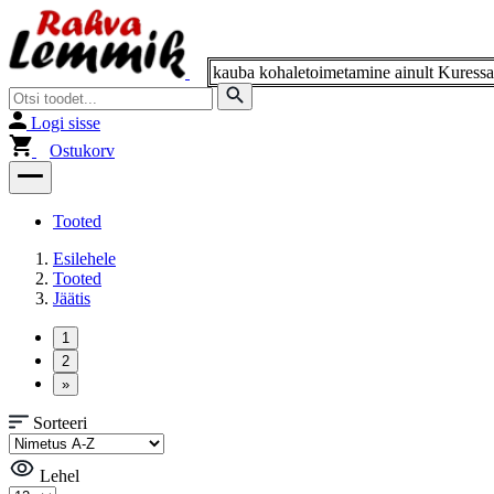
Logi sisse
Ostukorv
Tooted
Esilehele
Tooted
Jäätis
Sorteeri
Lehel