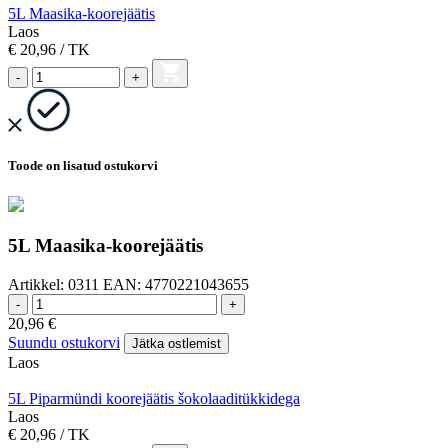
5L Maasika-koorejäätis
Laos
€ 20,96
/ TK
-
+
Toode on lisatud ostukorvi
5L Maasika-koorejäätis
Artikkel:
0311
EAN:
4770221043655
-
+
20,96
€
Suundu ostukorvi
Jätka ostlemist
Laos
5L Piparmündi koorejäätis šokolaaditükkidega
Laos
€ 20,96
/ TK