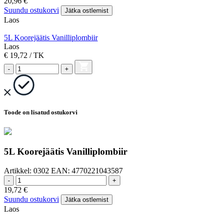
20,96
€
Suundu ostukorvi
Jätka ostlemist
Laos
5L Koorejäätis Vanilliplombiir
Laos
€ 19,72
/ TK
-
+
Toode on lisatud ostukorvi
5L Koorejäätis Vanilliplombiir
Artikkel:
0302
EAN:
4770221043587
-
+
19,72
€
Suundu ostukorvi
Jätka ostlemist
Laos