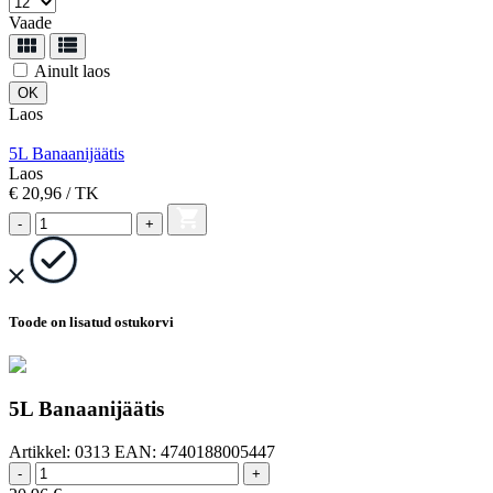
Vaade
Ainult laos
Laos
5L Banaanijäätis
Laos
€ 20,96
/ TK
-
+
Toode on lisatud ostukorvi
5L Banaanijäätis
Artikkel:
0313
EAN:
4740188005447
-
+