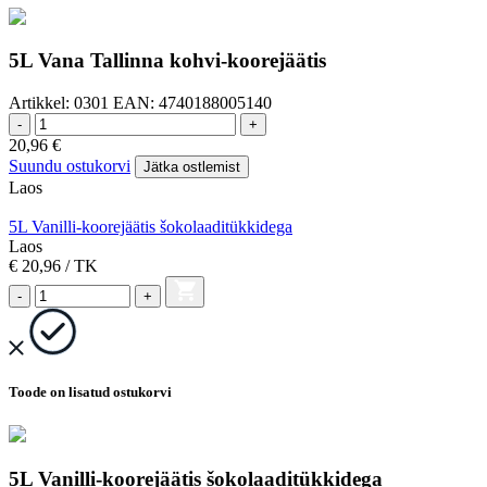
5L Vana Tallinna kohvi-koorejäätis
Artikkel:
0301
EAN:
4740188005140
-
+
20,96
€
Suundu ostukorvi
Jätka ostlemist
Laos
5L Vanilli-koorejäätis šokolaaditükkidega
Laos
€ 20,96
/ TK
-
+
Toode on lisatud ostukorvi
5L Vanilli-koorejäätis šokolaaditükkidega