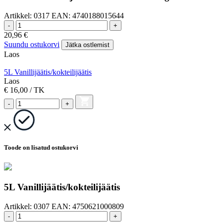
Artikkel:
0317
EAN:
4740188015644
-
+
20,96
€
Suundu ostukorvi
Jätka ostlemist
Laos
5L Vanillijäätis/kokteilijäätis
Laos
€ 16,00
/ TK
-
+
Toode on lisatud ostukorvi
5L Vanillijäätis/kokteilijäätis
Artikkel:
0307
EAN:
4750621000809
-
+